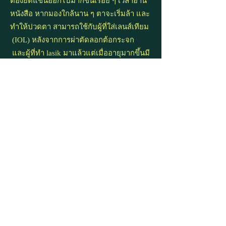
ต้องยืดแขนออกไปมากขึ้นเรื่อย ๆ เวลาอ่าน
หนังสือ หากมองใกล้นาน ๆ ตาจะเริ่มล้า และ
ทำให้ปวดตา สามารถใช้กับผู้ที่ใส่เลนส์เทียม
(IOL) หลังจากการผ่าตัดลอกต้อกระจก
และผู้ที่ทำ lasik มาแล้วแต่เมื่ออายุมากขึ้นมี
ภาวะ
สายตายาว
ตามวัยด้วย
ตรวจวัดสายตาทุกวันศุกร์ เสาร์ อาทิตย์ 9.00-19.00 น.