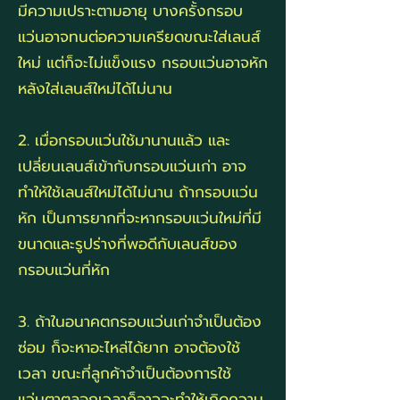
มีความเปราะตามอายุ บางครั้งกรอบ
แว่นอาจทนต่อความเครียดขณะใส่เลนส์
ใหม่ แต่ก็จะไม่แข็งแรง กรอบแว่นอาจหัก
หลังใส่เลนส์ใหม่ได้ไม่นาน
2. เมื่อกรอบแว่นใช้มานานแล้ว และ
เปลี่ยนเลนส์เข้ากับกรอบแว่นเก่า อาจ
ทำให้ใช้เลนส์ใหม่ได้ไม่นาน ถ้ากรอบแว่น
หัก เป็นการยากที่จะหากรอบแว่นใหม่ที่มี
ขนาดและรูปร่างที่พอดีกับเลนส์ของ
กรอบแว่นที่หัก
3. ถ้าในอนาคตกรอบแว่นเก่าจำเป็นต้อง
ซ่อม ก็จะหาอะไหล่ได้ยาก อาจต้องใช้
เวลา ขณะที่ลูกค้าจำเป็นต้องการใช้
แว่นตาตลอกเวลาก็อาจจะทำให้เกิดความ