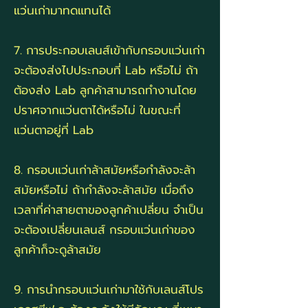
แว่นเก่ามาทดแทนได้
7. การประกอบเลนส์เข้ากับกรอบแว่นเก่า
จะต้องส่งไปประกอบที่ Lab หรือไม่ ถ้า
ต้องส่ง Lab ลูกค้าสามารถทำงานโดย
ปราศจากแว่นตาได้หรือไม่ ในขณะที่
แว่นตาอยู่ที่ Lab
8. กรอบแว่นเก่าล้าสมัยหรือกำลังจะล้า
สมัยหรือไม่ ถ้ากำลังจะล้าสมัย เมื่อถึง
เวลาที่ค่าสายตาของลูกค้าเปลี่ยน จำเป็น
จะต้องเปลี่ยนเลนส์ กรอบแว่นเก่าของ
ลูกค้าก็จะดูล้าสมัย
9. การนำกรอบแว่นเก่ามาใช้กับเลนส์โปร