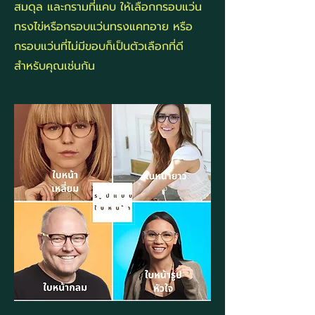
สมดุล และกรามที่แคบ ให้เลือกกรอบแว่น
ทรงไข่หรือกรอบแว่นทรงแคทอาย หรือ
กรอบแว่นที่ไม่มีขอบก็เป็นตัวเลือกที่ดี
สำหรับคุณเช่นกัน