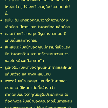
ใหญ่แล้ว รูปร่างหน้าจะอยู่ในประเภทต่อไป
นี้:
รูปไข่: ใบหน้าของคุณยาวกว่าความกว้าง
เล็กน้อย มีคางและหน้าผากที่กลมเล็กน้อย
กลม: ใบหน้าของคุณมีรูปร่างกลมมน มี
แก้มเต็มและคางกลม
สี่เหลี่ยม: ใบหน้าของคุณมีกรามที่แข็งแรง
มีหน้าผากกว้าง ความกว้างและความยาว
ของใบหน้าจะเกือบเท่ากัน
รูปหัวใจ: ใบหน้าของคุณมีหน้าผากและโหนก
แก้มกว้าง และคางแหลมแคบ
เพชร: ใบหน้าของคุณแคบที่หน้าผากและ
กราม แต่มีโหนกแก้มที่กว้างกว่า
ถ้าคุณไม่แน่ใจว่าคุณอยู่ในประเภทไหน ไม่
ต้องกังวล ใบหน้าของคุณอาจเป็นการผสม
ผสานของหลายๆ รูปร่าง ซึ่งหมายความว่า