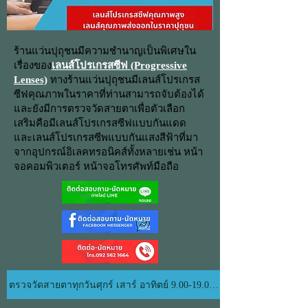
ร้านแว่นปุถุชนมีความชำนาญเป็นพิเศษใน
เรื่องของ
เลนส์โปรเกรสซีฟ (Progressive
Lenses)
ทางร้านแว่นปุถุชนมีเลนส์โปรเกรส
ซีฟคุณภาพในราคาที่ท่านสามารถจับต้องได้
และยังมีการตรวจวัดสายตาเพื่อตัวเลือก
เสริมคือมีเลนส์โปรเกรสซีฟแบบกันแดด
และเลนส์โปรเกรสซีพแบบกันแสงสีฟ้าที่มา
จากอุปกรณ์อิเลคทรอนิคส์ทั้งหลายเช่น หน้า
จอคอมพิวเตอร์ หน้าจอโทรศัพท์มือถือ
ตรวจวัดสายตาทุกวันศุกร์ เสาร์ อาทิตย์ 9.00-19.00 น.