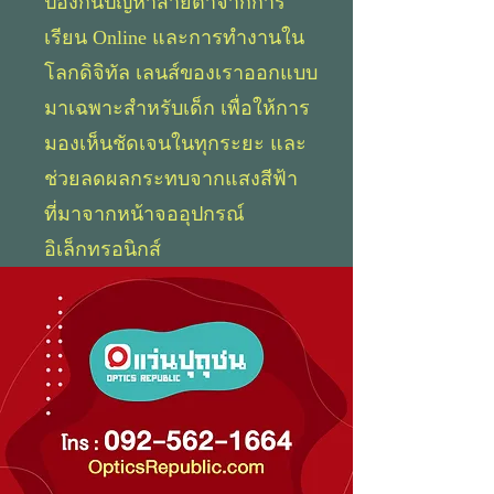
ป้องกันปัญหาสายตาจากการ
เรียน Online และการทำงานใน
โลกดิจิทัล เลนส์ของเราออกแบบ
มาเฉพาะสำหรับเด็ก เพื่อให้การ
มองเห็นชัดเจนในทุกระยะ และ
ช่วยลดผลกระทบจากแสงสีฟ้า
ที่มาจากหน้าจออุปกรณ์
อิเล็กทรอนิกส์