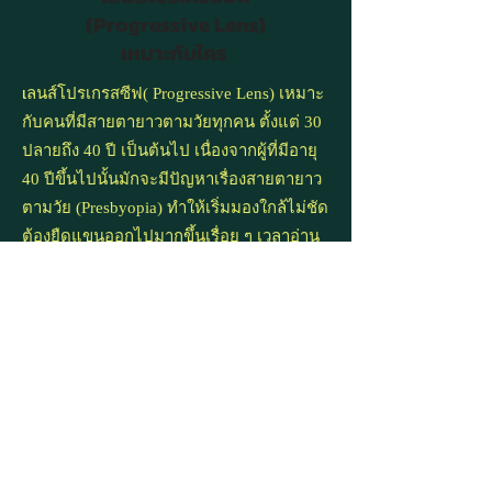
(Progressive Lens)
เหมาะกับใคร
เ
ลนส์โปรเกรสซีฟ( Progressive Lens) เหมาะ
กับคนที่มีสายตายาวตามวัยทุกคน ตั้งแต่ 30
ปลายถึง 40 ปี เป็นต้นไป เนื่องจากผู้ที่มีอายุ
40 ปีขึ้นไปนั้นมักจะมีปัญหาเรื่องสายตายาว
ตามวัย (Presbyopia) ทำให้เริ่มมองใกล้ไม่ชัด
ต้องยืดแขนออกไปมากขึ้นเรื่อย ๆ เวลาอ่าน
หนังสือ หากมองใกล้นาน ๆ ตาจะเริ่มล้า และ
ทำให้ปวดตา สามารถใช้กับผู้ที่ใส่เลนส์เทียม
(IOL) หลังจากการผ่าตัดลอกต้อกระจก
และผู้ที่ทำ lasik มาแล้วแต่เมื่ออายุมากขึ้นมี
ภาวะ
สายตายาว
ตามวัยด้วย