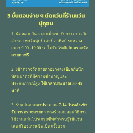
3 ขั้นตอนง่าย ๆ ตัดแว่นที่ร้านแว่น
ปุถุชน
1. นัดหมายวัน-เวลาเพื่อเข้ารับการตรวจวัด
สายตา ทุกวันศุกร์ เสาร์ อาทิตย์ ระหว่าง
เวลา
9.00 -19.00
น. ไม่รับ Walk-In
ตรวจวัด
สายตาฟรี
2. เข้าตรวจวัดสายตาอย่างละเอียดกับ
นัก
ทัศนมาตร
ที่มีความชำนาญและ
ประสบการณ์สูง
ใช้เวลาประมาณ 30-45
นาที
3. รับแว่นสายตาประมาณ
7-14 วันหลังเข้า
รับการตรวจสายตา
ทางร้านจะสอนวิธีการ
ใช้งานแว่นโปรเกรสซีฟสำหรับผู้ใช้แว่น
เลนส์โปรเกรสซีฟเป็นครั้งแรก