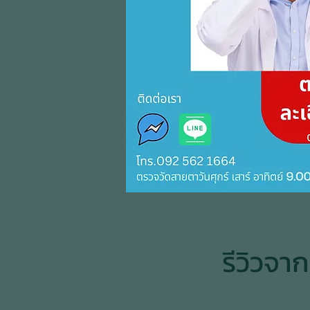
รีวิวจา