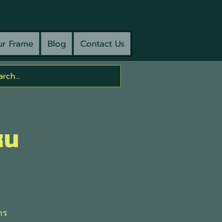
r Frame
Blog
Contact Us
หน
าร