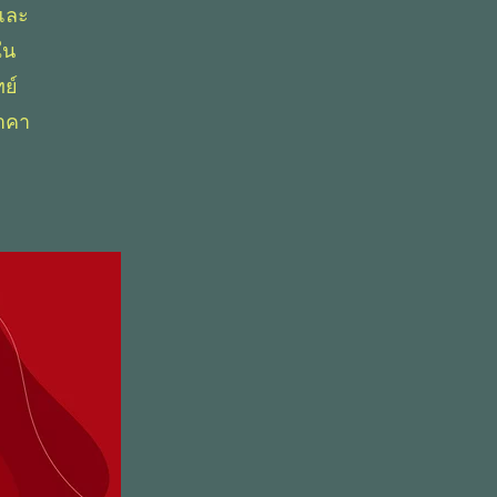
และ
ใน
ย์
ราคา