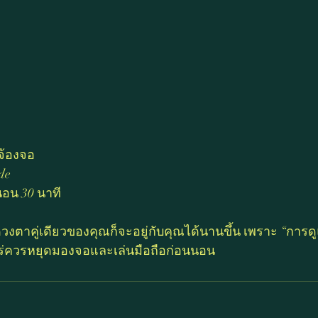
จ้องจอ
de
นอน 30 นาที
 ดวงตาคู่เดียวของคุณก็จะอยู่กับคุณได้นานขึ้น เพราะ “การด
อไหร่ควรหยุดมองจอและเล่นมือถือก่อนนอน