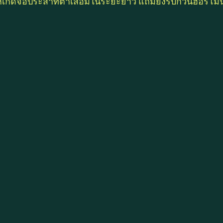
ห้เกิดจอประสาทตาเสื่อมในระยะยาว แถมยังรบกวนฮอร์โม