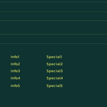
“พัฒนาการของสายตา: เด็ก
จอปร
ผู้ใหญ่ และผู้สูงอายุ มองเห็น
สูงว
ต่างกันอย่างไร?”
Info1
Special1
Info2
Special2
Info3
Special3
Info4
Special4
Info5
Special5