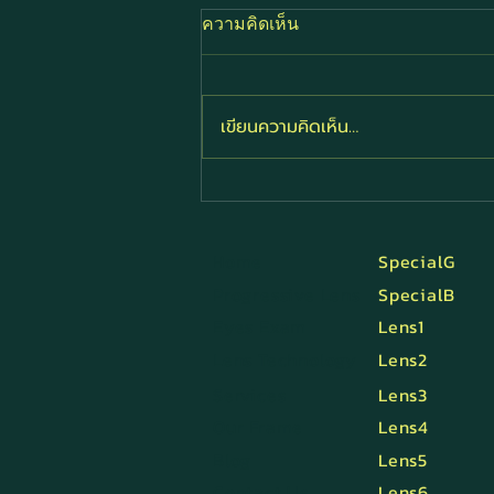
ความคิดเห็น
เขียนความคิดเห็น…
ตาบอดสี ภาวะการมองเห็นที่
หลายคนไม่รู้ว่าตัวเองมี
Home
SpecialG
Progressive Lens
SpecialB
Eyes Exam
Lens1
Lens Technology
Lens2
Services
Lens3
Our Frame
Lens4
Blog
Lens5
Contact Us
Lens6