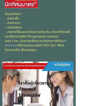
ปัญหาสายตา
- สายตาสั้น
- สายตายาว
- สายตาเอียง
- สายตาที่สั้นและยาวในคราวเดียวกัน สายตาที่ต้องใช้
เลนส์โปรเกรสซีฟ (Progressive Lenses)
Add Line นัดหมายเพื่อตรวจวัดสายตาฟรีกับ
นัก
ทัศนมาตร
ที่มีความชำนาญได้ที่
092 562 1664
โปรเกรสซีฟ @แว่นปุถุชน