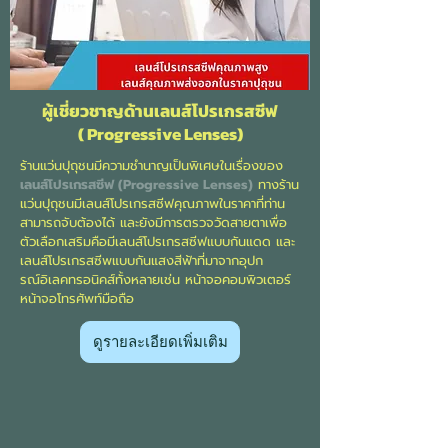
ผู้เชี่ยวชาญด้านเลนส์โปรเกรสซีฟ
( Progressive Lenses)
ร้านแว่นปุถุชนมีความชำนาญเป็นพิเศษในเรื่องของ
เ
ลนส์โปรเกรสซีฟ (Progressive Lenses)
ทางร้าน
แว่นปุถุชนมีเลนส์โปรเกรสซีฟคุณภาพในราคาที่ท่าน
สามารถจับต้องได้ และยังมีการตรวจวัดสายตาเพื่อ
ตัวเลือกเสริมคือมีเลนส์โปรเกรสซีฟแบบกันแดด และ
เลนส์โปรเกรสซีพแบบกันแสงสีฟ้าที่มาจากอุปก
รณ์อิเลคทรอนิคส์ทั้งหลายเช่น หน้าจอคอมพิวเตอร์
หน้าจอโทรศัพท์มือถือ
ดูรายละเอียดเพิ่มเติม