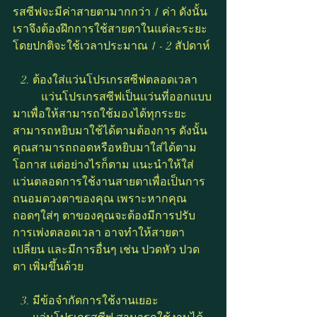
รสซีฟจะมีค่าสายตามากกว่า 1 ค่า ดังนั้น 
เราจึงต้องฝึกการใช้สายตาในแต่ละระยะ 
โดยปกติจะใช้เวลาประมาณ 1 - 2 สัปดาห์
   2. ต้องใส่แว่นโปรเกรสซีฟตลอดเวลา
	แว่นโปรเกรสซีฟเป็นแว่นที่ออกแบบ
มาเพื่อให้สามารถใช้มองได้ทุกระยะ 
สามารถหยิบมาใช้ได้ตามต้องการ ดังนั้น
คุณสามารถถอดหรือหยิบมาใส่ได้ตาม
โอกาส​ แต่อย่างไรก็ตาม แนะนำให้ใส่
แว่นตลอดการใช้งานสายตาเพื่อเป็นการ
ถนอมดวงตาของคุณ เพราะหากคุณ
ถอดๆใส่ๆ ตาของคุณจะต้องมีการปรับ
การเพ่งตลอดเวลา อาจทำให้สายตา
เปลี่ยน และมีการอื่นๆ เช่น ปวดหัว ปวด
ตา เพิ่มขึ้นด้วย
   3. มีข้อจำกัดการใช้งานเยอะ