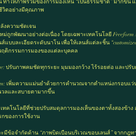
จน ทำให้ภาพรวมของการมองเห็น “เป็นธรรมชาติ” มากขึ้น แ
ีวิตอย่างมีคุณภาพ
งหลังความชัดเจน
ใหม่ถูกพัฒนาอย่างต่อเนื่อง โดยเฉพาะเทคโนโลยี Freeform 
นส์แบบละเอียดระดับนาโน เพื่อให้เลนส์แต่ละชิ้น “customiz
พฤติกรรมการมองของแต่ละบุคคล
ive: ปรับภาพคมชัดทุกระยะ มุมมองกว้าง ไร้รอยต่อ และปรับต
form: เพิ่มความแม่นยำด้วยการคำนวณจากตำแหน่งกรอบแ
มนวลและสบายตามากขึ้น
e: เทคโนโลยีที่ช่วยปรับสมดุลการมองเห็นของตาทั้งสองข้าง
แรกของการใช้งาน
ะมีข้อจำกัดด้าน “ภาพบิดเบือนบริเวณขอบเลนส์” จากกฎทางแ