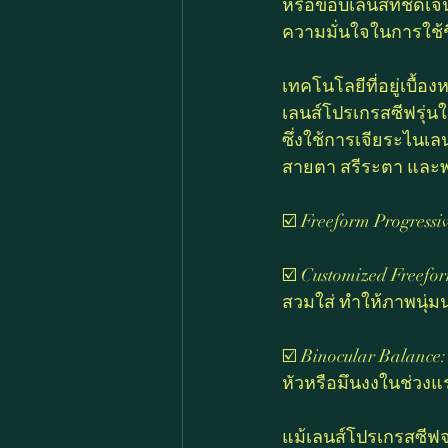
หรือขอบเลนส์ที่ชัดเ
ความมั่นใจในการใช้ช
เทคโนโลยีที่อยู่เบื้อ
เลนส์โปรเกรสซีฟรุ่น
ซึ่งใช้การเจียระไนเล
สายตา สรีระตา และ
☑️ Freeform Progress
☑️ Customized Free
สวมใส่ ทำให้ภาพนุ่
☑️ Binocular Balanc
หัวหรือมึนงงในช่วง
แม้เลนส์โปรเกรสซีฟจ