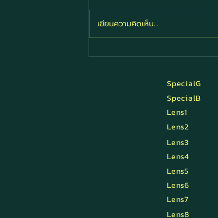
เขียนความคิดเห็น…
เลือกเลนส์โปรเกรสซีฟให้
เหมาะสม
Home
SpecialG
Progressive Lens
SpecialB
Eyes Exam
Lens1
Lens Technology
Lens2
Services
Lens3
Our Frame
Lens4
Blog
Lens5
Contact Us
Lens6
Lens7
Lens8