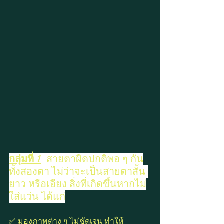
กลุ่มที่ 1
  สายตาผิดปกติพอ ๆ กัน
ทั้งสองตา ไม่ว่าจะเป็นสายตาสั้น 
ยาว หรือเอียง สิ่งที่เกิดขึ้นหากไม่
ใส่แว่น ได้แก่
✅ มองภาพต่าง ๆ ไม่ชัดเจน ทำให้