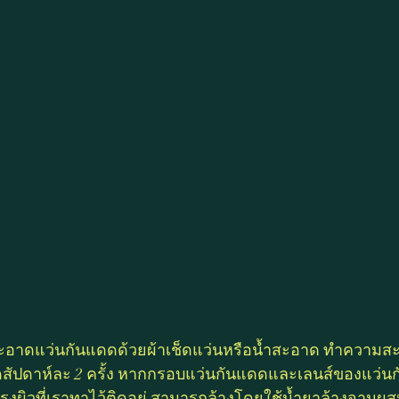
ะอาดแว่นกันแดดด้วยผ้าเช็ดแว่นหรือน้ำสะอาด ทำความส
ุดสัปดาห์ละ 2 ครั้ง หากกรอบแว่นกันแดดและเลนส์ของแว่นก
รุงผิวที่เราทาไว้ติดอยู่ สามารถล้างโดยใช้น้ำยาล้างจานผส