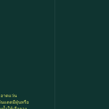
ะอาดแว่น
ันแดดมีฝุ่นหรือ
มน้ำให้เจือจาง