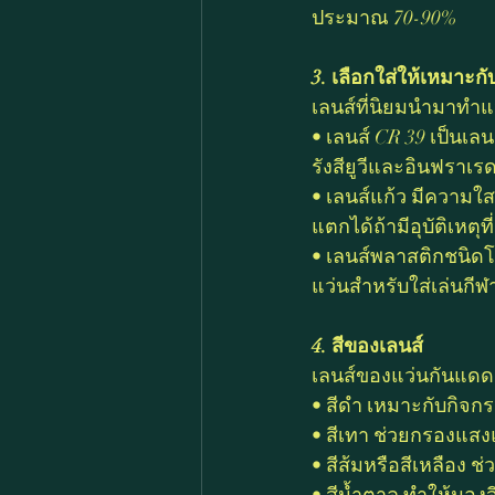
ประมาณ 70-90%
3. เลือกใส่ให้เหมาะก
เลนส์ที่นิยมนำมาทำแว
• เลนส์ CR 39 เป็นเลน
รังสียูวีและอินฟราเรด
• เลนส์แก้ว มีความใ
แตกได้ถ้ามีอุบัติเหตุที
• เลนส์พลาสติกชนิดโ
แว่นสำหรับใส่เล่นกี
4. สีของเลนส์
เลนส์ของแว่นกันแดดม
• สีดำ เหมาะกับกิจก
• สีเทา ช่วยกรองแสง
• สีส้มหรือสีเหลือง 
• สีน้ำตาล ทำให้มอง