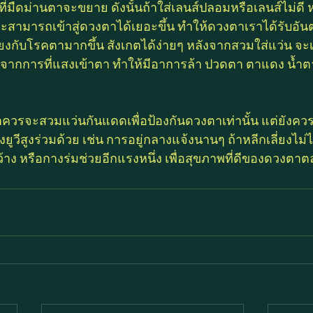
ที่มืดม่านตาจะขยาย ดังนั้นถ้าใส่เลนส์ปลอมหรือเลนส์ไม่ด
ีจะสามารถเข้าสู่ดวงตาได้เยอะขึ้น ทำให้ดวงตาเราได้รับอั
่ยงกับโรคตามากขึ้น สังเกตได้ง่ายๆ หลังจากสวมใส่แว่น จะ
ียงจากการที่แสงเข้าตา ทำให้มีอาการล้า ปวดตา ตาแดง น้
ราควรจะสวมแว่นกันแดดเพื่อป้องกันดวงตาเท่านั้น แต่ยังคว
งยูวีสูงร่วมด้วย เช่น การอยู่กลางแจ้งนานๆ ถ้าหลีกเลี่ยงไม
้าง หรือกางร่มช่วยอีกแรงหนึ่ง เพื่อสุขภาพที่ดีของดวงตา