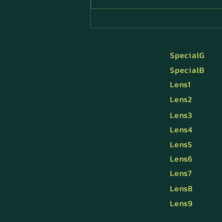
เลนส์แว่นเป็นรอย ทำไงดี?
Home
SpecialG
Progressive Lens
SpecialB
Eyes Exam
Lens1
Lens Technology
Lens2
Services
Lens3
Our Frame
Lens4
Blog
Lens5
Contact Us
Lens6
Lens7
Lens8
Lens9