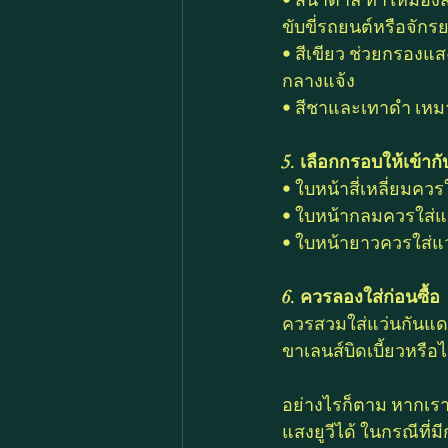
ขับขี่รถยนต์หรือจักร
• สีเขียว ช่วยกรอง
กลางแจ้ง
• สีชาและเทาดำ เหม
5. เลือกกรอบให้เข้าก
• ใบหน้าสี่เหลี่ยมคว
• ใบหน้ากลมควรใส่แ
• ใบหน้ายาวควรใส่แ
6. ควรลองใส่ก่อนซื้อ
ควรสวมใส่แว่นกันแดด
ขาเลนส์บิดเบี้ยวหรื
อย่างไรก็ตาม หากเรา
แสงยูวีได้ ในกรณีที่ม