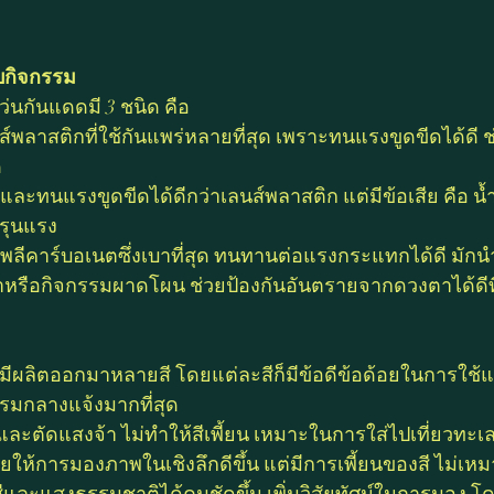
ับกิจกรรม
่นกันแดดมี 3 ชนิด คือ 
ส์พลาสติกที่ใช้กันแพร่หลายที่สุด เพราะทนแรงขูดขีดได้ดี ช่
 
สและทนแรงขูดขีดได้ดีกว่าเลนส์พลาสติก แต่มีข้อเสีย คือ 
่รุนแรง  
พลีคาร์บอเนตซึ่งเบาที่สุด ทนทานต่อแรงกระแทกได้ดี มั
ฬาหรือกิจกรรมผาดโผน ช่วยป้องกันอันตรายจากดวงตาได้ดีที
ีผลิตออกมาหลายสี โดยแต่ละสีก็มีข้อดีข้อด้อยในการใช้แ
รรมกลางแจ้งมากที่สุด
และตัดแสงจ้า ไม่ทำให้สีเพี้ยน เหมาะในการใส่ไปเที่ยวทะเ
ช่วยให้การมองภาพในเชิงลึกดีขึ้น แต่มีการเพี้ยนของสี ไม่เ
สีและแสงธรรมชาติได้คมชัดขึ้น เพิ่มวิสัยทัศน์ในการมอง