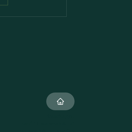
รนด์แว่นตาโลก ปรัชญา
อกแบบที่แตกต่าง
ร้านแว่นปุถุชน
เลขที่ 19 ซอยพหลโยธิน 21
ถนนพหลโยธิน แขวงจตุจักร